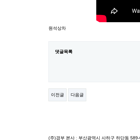
원석상차
댓글목록
이전글
다음글
(주)경부 본사 : 부산광역시 사하구 하단동 589-6번