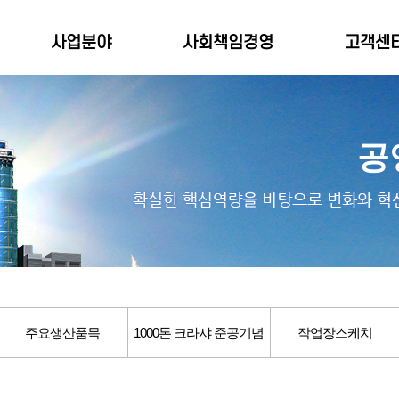
사업분야
사회책임경영
고객센
공
주요생산품목
1000톤 크라샤 준공기념
작업장스케치