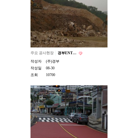
주요 공사현장
경부ENT…
작성자
(주)경부
작성일
08-30
조회
10700