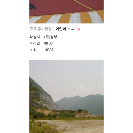
주요 공사현장
어린이 보…
작성자
(주)경부
작성일
08-30
조회
10398