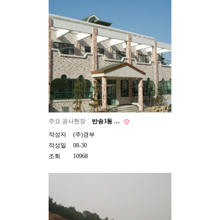
주요 공사현장
반송3동 …
작성자
(주)경부
작성일
08-30
조회
10968