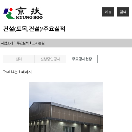
메뉴
검색
건설(토목,건설)/주요실적
사업소개
l
주요실적
l
오시는 길
전체
진행중인 공사
주요 공사현장
Total 14건
1 페이지