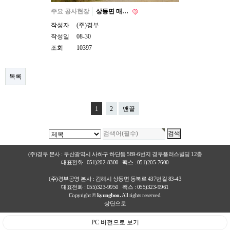
주요 공사현장
상동면 매…
작성자
(주)경부
작성일
08-30
조회
10397
목록
1
2
맨끝
(주)경부 본사 : 부산광역시 사하구 하단동 589-6번지 경부플러스빌딩 12층
대표전화 : 051)202-8300 팩스 : 051)205-7600
(주)경부공영 본사 : 김해시 상동면 동북로 437번길 83-43
대표전화 : 055)323-9950 팩스 : 055)323-9961
Copyright ©
kyungboo.
All rights reserved.
상단으로
PC 버전으로 보기