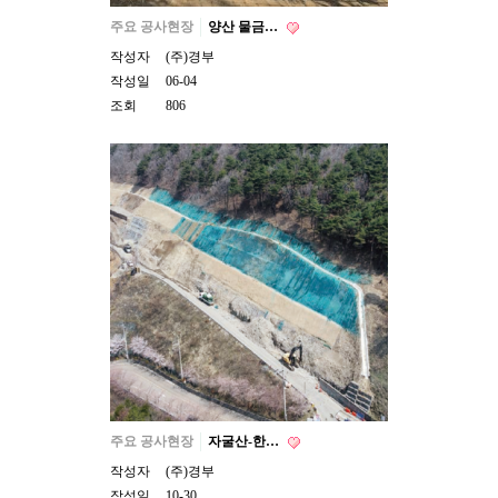
주요 공사현장
양산 물금…
작성자
(주)경부
작성일
06-04
조회
806
주요 공사현장
자굴산-한…
작성자
(주)경부
작성일
10-30