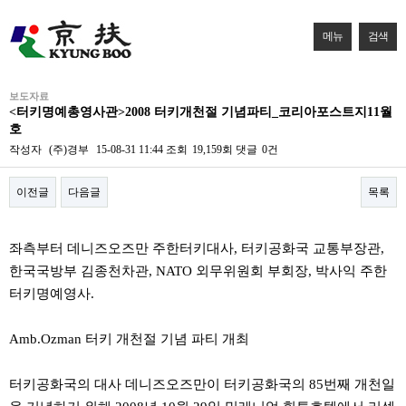
메뉴
검색
보도자료
<터키명예총영사관>2008 터키개천절 기념파티_코리아포스트지11월
호
작성자
(주)경부
15-08-31 11:44
조회
19,159회
댓글
0건
이전글
다음글
목록
본문
좌측부터 데니즈오즈만 주한터키대사, 터키공화국 교통부장관,
한국국방부 김종천차관, NATO 외무위원회 부회장, 박사익 주한
터키명예영사.
Amb.Ozman 터키 개천절 기념 파티 개최
터키공화국의 대사 데니즈오즈만이 터키공화국의 85번째 개천일